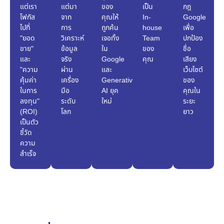
แต่เรา
แต่มา
ของ
เป็น
กฎ
โฟกัส
จาก
คุณให้
In-
Google
ไปที่
การ
ถูกค้น
house
เพื่อ
"ยอด
วิเคราะห์
เจอทั้ง
Team
ปกป้อง
ขาย"
ข้อมูล
ใน
ของ
ชื่อ
และ
จริง
Google
คุณ
เสียง
"ความ
ผ่าน
และ
เว็บไซต์
คุ้มค่า
เครื่อง
Generative
ของ
ในการ
มือ
AI ยุค
คุณใน
ลงทุน"
ระดับ
ใหม่
ระยะ
(ROI)
โลก
ยาว
เป็นตัว
ชี้วัด
ความ
สำเร็จ