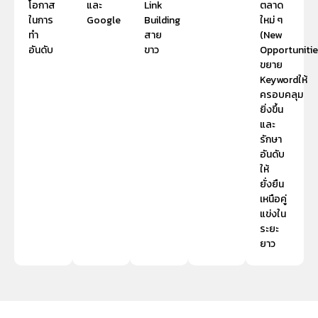
โอกาส
และ
Link
ตลาด
ในการ
Google
Building
ใหม่ ๆ
ทำ
สาย
(New
อันดับ
ขาว
Opportunitie
ขยาย
Keywordให้
ครอบคลุม
ยิ่งขึ้น
และ
รักษา
อันดับ
ให้
ยั่งยืน
เหนือคู่
แข่งใน
ระยะ
ยาว