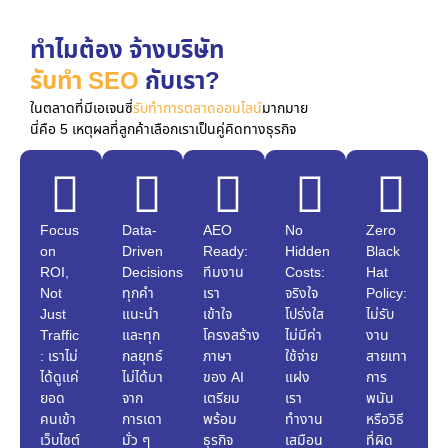
ทำไมต้อง จ้างบริษัท
รับทำ SEO
กับเรา?
ในตลาดที่มีเอเจนซี่
รับทำการตลาดออนไลน์
มากมาย
นี่คือ 5 เหตุผลที่ลูกค้าเลือกเราเป็นคู่คิดทางธุรกิจ
Focus
Data-
AEO
No
Zero
on
Driven
Ready:
Hidden
Black
ROI,
Decisions:
ทีมงาน
Costs:
Hat
Not
ทุกคำ
เรา
จริงใจ
Policy:
Just
แนะนำ
เข้าใจ
โปร่งใส
ไม่รับ
Traffic
และทุก
โครงสร้าง
ไม่มีค่า
งาน
: เราไม่
กลยุทธ์
ภาษา
ใช้จ่าย
สายเทา
ได้ดูแค่
ไม่ได้มา
ของ AI
แฝง
การ
ยอด
จาก
เตรียม
เรา
พนัน
คนเข้า
การเดา
พร้อม
ทำงาน
หรือวิธี
เว็บไซต์
มั่ว ๆ
ธุรกิจ
เสมือน
ที่ผิด