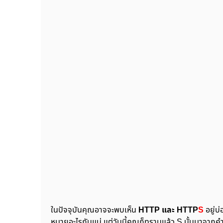
ในปัจจุบันคุณอาจจะพบเห็น
HTTP และ HTTP
S
อยู่บ่
หมายอะไรกันแน่ แต่วันนี้คุณก็ทราบแล้ว S นั้นมาจากค