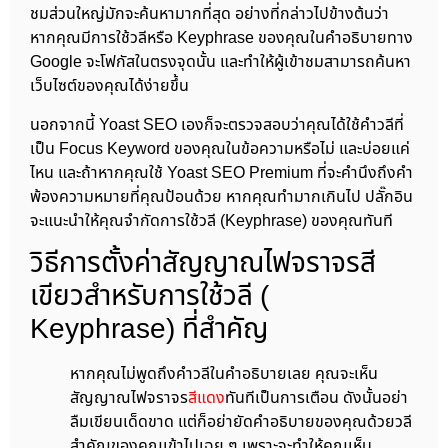
ชมส่วนใหญ่มักจะค้นหามากที่สุด อย่างที่กล่าวไปข้างต้นว่า
หากคุณมีการใช้วลีหรือ Keyphrase ของคุณในคำอธิบายทาง
Google จะโฟกัสในตรงจุดนั้น และทำให้ผู้เข้าชมสามารถค้นหา
เว็บไซต์ของคุณได้ง่ายขึ้น
นอกจากนี้ Yoast SEO เองก็จะตรวจสอบว่าคุณได้ใช้คำวลีที่
เป็น Focus Keyword ของคุณในข้อความหรือไม่ และบ่อยแค่
ไหน และถ้าหากคุณใช้ Yoast SEO Premium ที่จะคำนึงถึงคำ
พ้องความหมายที่คุณป้อนด้วย หากคุณทำมากเกินไป ปลั๊กอิน
จะแนะนำให้คุณจำกัดการใช้วลี (Keyphrase) ของคุณทันที
วิธีการตั้งค่าสัญญาณไฟจราจรสี
เขียวสำหรับการใช้วลี (
Keyphrase) ที่สำคัญ
หากคุณไม่พูดถึงคำวลีในคำอธิบายเลย คุณจะเห็น
สัญญาณไฟจราจร
สีแดง
ทันทีเป็นการเตือน ดังนั้นอย่า
ลืมเขียนเด็ดขาด แต่ก็อย่ายัดคำอธิบายของคุณด้วยวลี
สำคัญของคุณเข้าไปเฉย ๆ เพราะจะทำให้คุณเห็น