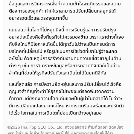
ข้อมูลและการวิเคราะห์เพื่อทำความเข้าใจพฤติกรรมและความ
ต้องการของลูกค้า ทำให้เราสามารถปรับเปลี่ยนกลยุทธ์ได้
อย่างรวดเร็วและตรงจุดมากขึ้น
แน่นอนว่าในโลกที่ไม่หยุดนิ่งนี้ การเรียนรู้และการปรับปรุง
อย่างต่อเนื่องคือสิ่งที่ธุรกิจไม่ควรมองข้าม เพราะเราต่างก็เจอ
กับสิ่งใหม่ที่มีโอกาสเกิดขึ้นได้ทุกวันไม่ว่าจะเป็นเทรนด์การ
บริโภคที่เปลี่ยนไป หรือรูปแบบการใช้ชีวิตที่เราไม่รู้ว่าจะเกิด
อะไรขึ้น ด้วยเหตุนี้การสร้างทีมงานที่มีความเชี่ยวชาญในด้าน
ต่าง ๆ เช่น การวิเคราะห์ข้อมูลหรือการตลาดดิจิทัลก็เป็นส่วน
สำคัญที่ช่วยให้ธุรกิจปรับตัวและเติบโตได้ในยุคดิจิทัล
และที่สุดแล้ว การมีความยืดหยุ่นและการปรับเปลี่ยนได้เร็วคือ
กุญแจสำคัญที่จะทำให้ธุรกิจไม่เพียงแต่รอดพ้นจากความ
ท้าทาย แต่ยังคงความโดดเด่นและเป็นผู้นำในตลาดได้ ไม่ว่าจะ
มีการเปลี่ยนแปลงมากแค่ไหน หากเราเตรียมพร้อมและปรับตัว
ได้เร็ว โอกาสในการเติบโตก็ย่อมเปิดกว้างอยู่เสมอ
©2026Thai Top SEO Co., Ltd. สงวนลิขสิทธิ์ ห้ามคัดลอก ดัดแปลง
หรือนำส่วนหนึ่งส่วนใดของเนื้อหาไปใช้เพื่อการพาณิชย์โดยไม่ได้รับ