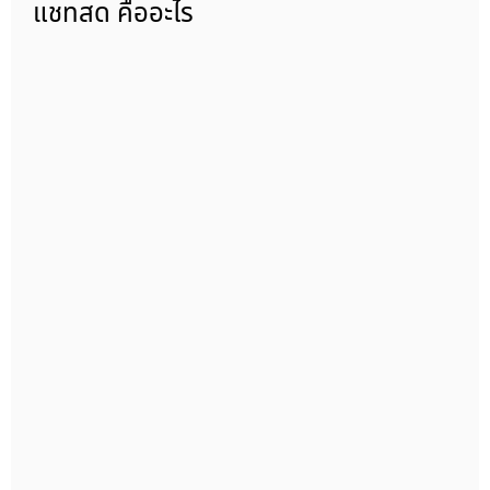
แชทสด คืออะไร