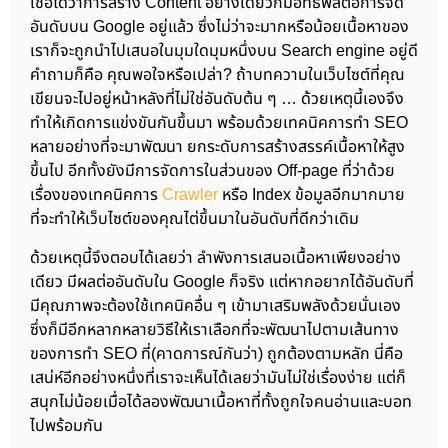
เชื่อได้ว่าการสร้าง Content อย่างเดียวก็มีอิทธิพลต่อการจัด
อันดับบน Google อยู่แล้ว ซึ่งไม่ว่าจะมากหรือน้อยเนื้อหาของ
เราก็จะถูกนำไปเสนอในมุมใดมุมหนึ่งบน Search engine อยู่ดี
คำถามก็คือ คุณพอใจหรือเปล่า? ถ้าบทความในเว็บไซต์ที่คุณ
เขียนจะไปอยู่หน้าหลังที่ไม่ใช่อันดับต้น ๆ … ด้วยเหตุนี้เองจึง
ทำให้เกิดการแข่งขันกันขึ้นมา พร้อมด้วยเทคนิคการทำ SEO
หลายอย่างที่จะมาพัฒนา ยกระดับการสร้างสรรค์เนื้อหาให้สูง
ขึ้นไป อีกทั้งยังมีการจัดการในส่วนของ Off-page ที่ว่าด้วย
เรื่องของเทคนิคการ
Crawler
หรือ Index ข้อมูลอีกมากมาย
ที่จะทำให้เว็บไซต์ของคุณไต่ขึ้นมาในอันดับที่ดีกว่าเดิม
ด้วยเหตุนี้จึงตอบได้เลยว่า ลำพังการเสนอเนื้อหาเพียงอย่าง
เดียว มีผลต่ออันดับใน Google ก็จริง แต่หากอยากได้อันดับที่
มีคุณภาพจะต้องใช้เทคนิคอื่น ๆ เข้ามาเสริมพลังด้วยนั่นเอง
ซึ่งก็มีอีกหลากหลายวิธีให้เราเลือกที่จะพัฒนาไปตามเส้นทาง
ของการทำ SEO ที่(คาดการณ์กันว่า) ถูกต้องตามหลัก นี่คือ
เสน่ห์อีกอย่างหนึ่งที่เราจะเห็นได้เลยว่ามันไม่ใช่เรื่องง่าย แต่ก็
สนุกไม่น้อยเมื่อได้ลองพัฒนาเนื้อหาที่ทั้งถูกใจคนอ่านและบอท
ไปพร้อมกัน